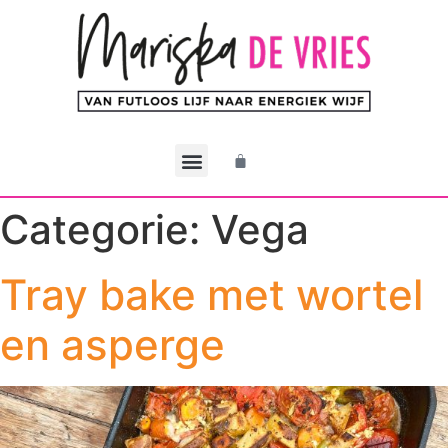
De CEO Methode
Werken met Mariska
Mijn account
Categorie:
Vega
Tray bake met wortel
en asperge