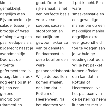
kimchi
goud. Door de
1 pot kimchi. Een
gemakkelijk
rijke smaak is het
ware
dagelijks eten.
een perfecte basis
smaaksensatie én
Bijvoorbeeld in je
voor verse
een geweldige
salade, tussen je
soepen, sauzen,
manier om op een
broodje of wrap
stoofpotten en
makkelijke manier
of simpelweg een
natuurlijk om
dagelijks extra
paar eetlepels als
gewoon lekker zo
veel gezondheid
bijgerecht naast je
van te genieten.
toe te voegen aan
avondmaaltijd.
En daarnaast is
jouw huidige
Doordat de
deze bouillon een
voedingspatroon.
groente
ware
Wil je het pakket
gefermenteerd is,
gezondheidsbooster.
komen afhalen,
draagt kimchi ook
Wil je de bouillon
dan kan dat in
nog eens positief
komen afhalen,
Rottum of
bij aan een
dan kan dat in
Heerenveen. Na
gezond
Rottum of
het plaatsen van
microbioom
Heerenveen. Na
de bestelling neem
(darmen) en
het plaatsen van
ik contact met je