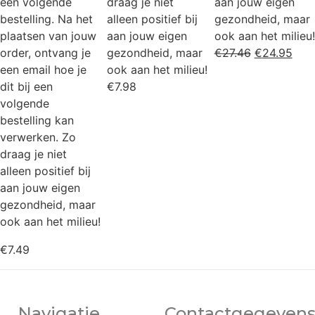
een volgende
draag je niet
aan jouw eigen
bestelling. Na het
alleen positief bij
gezondheid, maar
plaatsen van jouw
aan jouw eigen
ook aan het milieu!
order, ontvang je
gezondheid, maar
€
27.46
€
24.95
een email hoe je
ook aan het milieu!
dit bij een
€
7.98
volgende
bestelling kan
verwerken. Zo
draag je niet
alleen positief bij
aan jouw eigen
gezondheid, maar
ook aan het milieu!
€
7.49
Navigatie
Contactgegeven