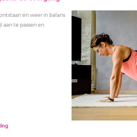
 ontstaan én weer in balans
l aan te passen en
.
ding