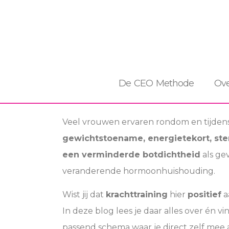
De CEO Methode
Ove
Veel vrouwen ervaren rondom en tijden
gewichtstoename, energietekort, st
een verminderde botdichtheid
als ge
veranderende hormoonhuishouding.
Wist jij dat
krachttraining
hier
positief
a
In deze blog lees je daar alles over én v
passend schema waar je direct zelf mee 