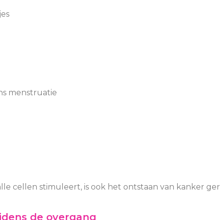
jes
ens menstruatie
lle cellen stimuleert, is ook het ontstaan van kanker g
ijdens de overgang