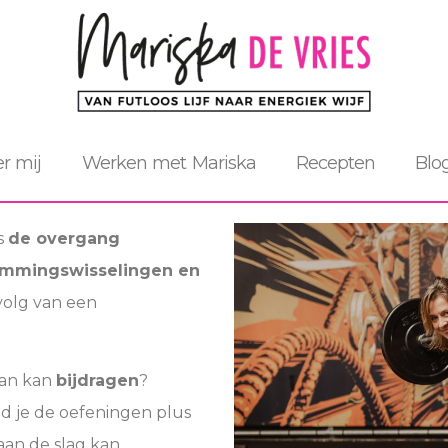
r mij
Werken met Mariska
Recepten
Blo
s
de overgang
emmingswisselingen en
volg van een
an kan
bijdragen
?
ind je de oefeningen plus
aan de slag kan.