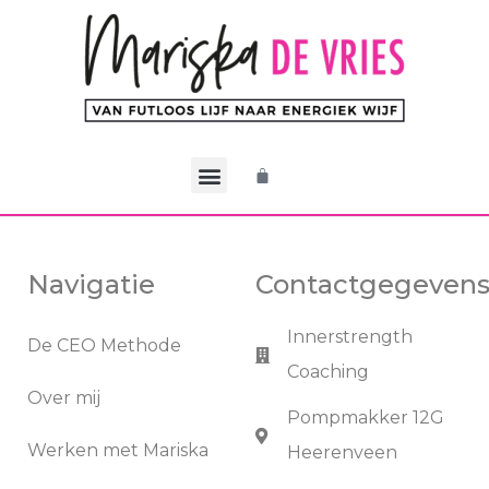
De CEO Methode
Werken met Mariska
Mijn account
Navigatie
Contactgegeven
Innerstrength
De CEO Methode
Coaching
Over mij
Pompmakker 12G
Werken met Mariska
Heerenveen