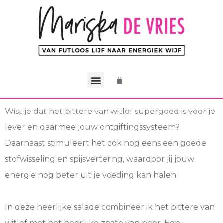
De CEO Methode
Werken met Mariska
Mijn account
Wist je dat het bittere van witlof supergoed is voor je
lever en daarmee jouw ontgiftingssysteem?
Daarnaast stimuleert het ook nog eens een goede
stofwisseling en spijsvertering, waardoor jij jouw
energie nog beter uit je voeding kan halen.
In deze heerlijke salade combineer ik het bittere van
witlof met het heerlijke zoete van peer. Een