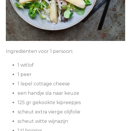
Ingrediënten voor 1 persoon:
1 witlof
1 peer
1 lepel cottage cheese
een handje sla naar keuze
125 gr gekookte kipreepjes
scheut extra vierge olijfolie
scheut witte wijnazijn
1 tl honing