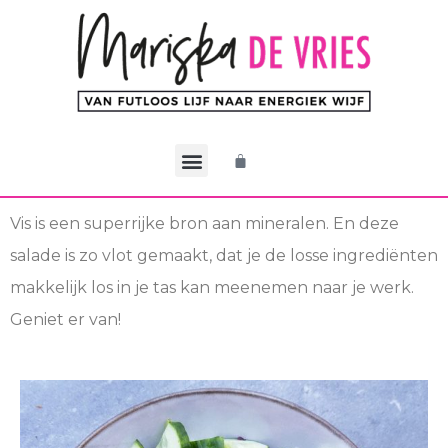
De CEO Methode
Werken met Mariska
Mijn account
Vis is een superrijke bron aan mineralen. En deze
salade is zo vlot gemaakt, dat je de losse ingrediënten
makkelijk los in je tas kan meenemen naar je werk.
Geniet er van!