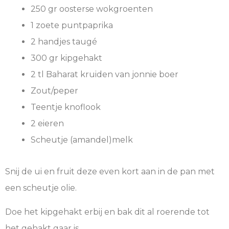
250 gr oosterse wokgroenten
1 zoete puntpaprika
2 handjes taugé
300 gr kipgehakt
2 tl Baharat kruiden van jonnie boer
Zout/peper
Teentje knoflook
2 eieren
Scheutje (amandel)melk
Snij de ui en fruit deze even kort aan in de pan met
een scheutje olie.
Doe het kipgehakt erbij en bak dit al roerende tot
het gehakt gaar is.