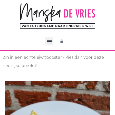
De CEO Methode
Werken met Mariska
Mijn account
Zin in een echte eiwitbooster? Kies dan voor deze
heerlijke omelet!