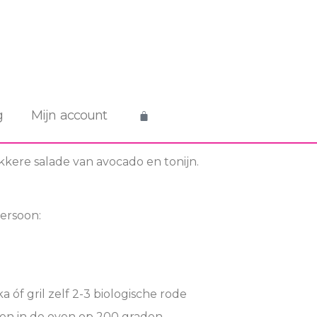
g
Mijn account
kkere salade van avocado en tonijn.
persoon:
 óf gril zelf 2-3 biologische rode
ten in de oven op 200 graden