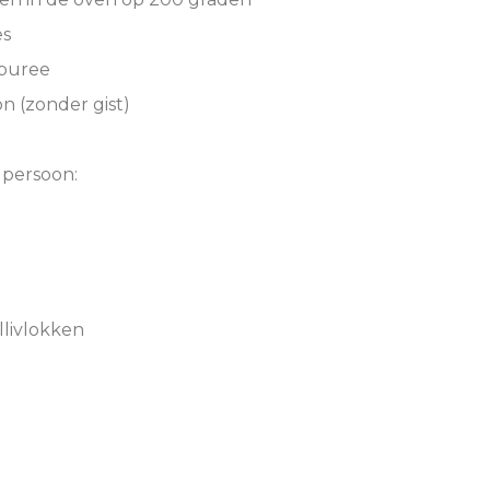
es
enpuree
n (zonder gist)
 persoon:
llivlokken