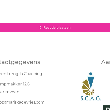
Reactie plaatsen
tactgegevens
Aa
nerstrength Coaching
mpmakker 12G
erenveen
fo@mariskadevries.com