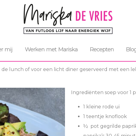
r mij
Werken met Mariska
Recepten
Blo
de lunch of voor een licht diner geserveerd met een le
Ingrediënten soep voor 1 
1 kleine rode ui
1 teentje knoflook
½ pot gegrilde paprika
paprika’s 30-45 minu