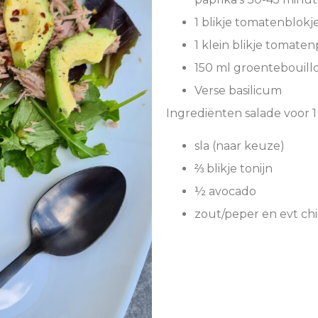
1 blikje tomatenblokj
1 klein blikje tomat
150 ml groentebouillo
Verse basilicum
Ingrediënten salade voor 1
sla (naar keuze)
⅔ blikje tonijn
½ avocado
zout/peper en evt chi