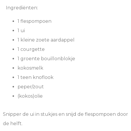
Ingrediënten:
1 flespompoen
1 ui
1 kleine zoete aardappel
1 courgette
1 groente bouillonblokje
kokosmelk
1 teen knoflook
peper/zout
(kokos)olie
Snipper de ui in stukjes en snijd de flespompoen door
de helft.