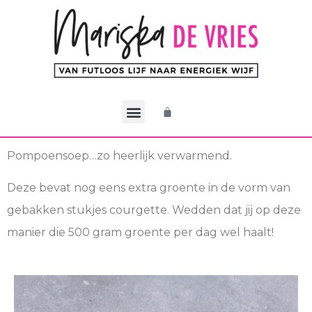
De CEO Methode
Werken met Mariska
Mijn account
Pompoensoep…zo heerlijk verwarmend.
Deze bevat nog eens extra groente in de vorm van
gebakken stukjes courgette. Wedden dat jij op deze
manier die 500 gram groente per dag wel haalt!