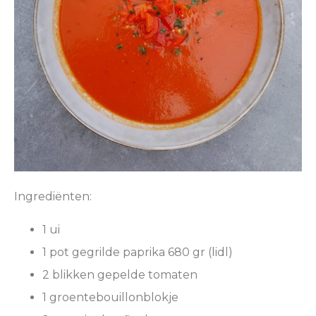
Ingrediënten:
1 ui
1 pot gegrilde paprika 680 gr (lidl)
2 blikken gepelde tomaten
1 groentebouillonblokje