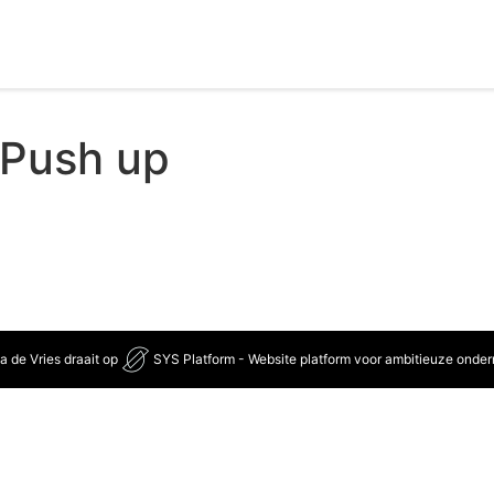
Push up
a de Vries draait op
SYS Platform - Website platform voor ambitieuze onde