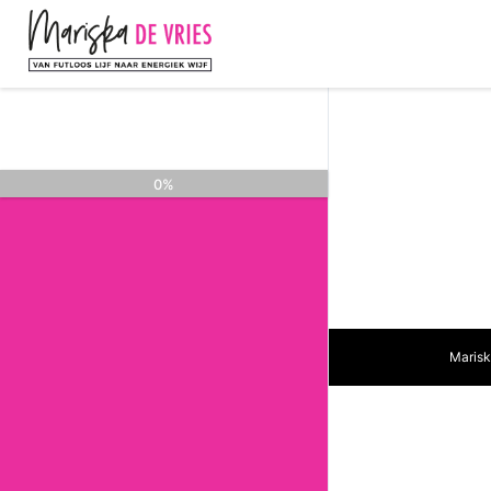
Push up
0%
Marisk