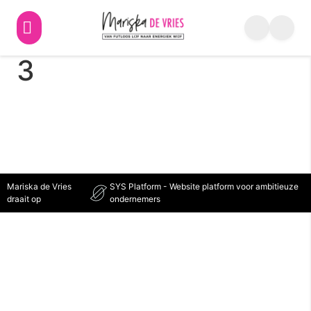
Week 5 – Trimester
3
Mariska de Vries
SYS Platform - Website platform voor ambitieuze
draait op
ondernemers