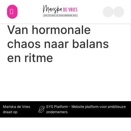
2. Hormoonbalans –
Van hormonale
chaos naar balans
en ritme
Mariska de Vries
SYS Platform - Website platform voor ambitieuze
draait op
ondernemers