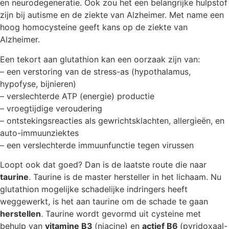
en neurodegeneratie. Ook zou het een belangrijke hulpstof
zijn bij autisme en de ziekte van Alzheimer. Met name een
hoog homocysteine geeft kans op de ziekte van
Alzheimer.
Een tekort aan glutathion kan een oorzaak zijn van:
– een verstoring van de stress-as (hypothalamus,
hypofyse, bijnieren)
– verslechterde ATP (energie) productie
– vroegtijdige veroudering
– ontstekingsreacties als gewrichtsklachten, allergieën, en
auto-immuunziektes
– een verslechterde immuunfunctie tegen virussen
Loopt ook dat goed? Dan is de laatste route die naar
taurine
. Taurine is de master hersteller in het lichaam. Nu
glutathion mogelijke schadelijke indringers heeft
weggewerkt, is het aan taurine om de schade te gaan
herstellen
. Taurine wordt gevormd uit cysteine met
behulp van
vitamine B3
(niacine) en
actief B6
(pyridoxaal-