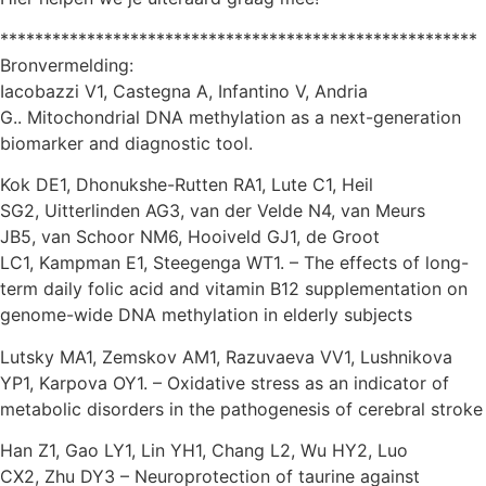
*******************************************************
Bronvermelding:
Iacobazzi V1, Castegna A, Infantino V, Andria
G.. Mitochondrial DNA
methylation
as a next-generation
biomarker and diagnostic tool.
Kok DE1, Dhonukshe-Rutten RA1, Lute C1, Heil
SG2, Uitterlinden AG3, van der Velde N4, van Meurs
JB5, van Schoor NM6, Hooiveld GJ1, de Groot
LC1, Kampman E1, Steegenga WT1. – The effects of long-
term daily folic acid and
vitamin B12
supplementation on
genome-wide DNA
methylation
in elderly subjects
Lutsky MA1, Zemskov AM1, Razuvaeva VV1, Lushnikova
YP1, Karpova OY1. – Oxidative stress as an indicator of
metabolic disorders in the pathogenesis of cerebral stroke
Han Z1, Gao LY1, Lin YH1, Chang L2, Wu HY2, Luo
CX2, Zhu DY3 – Neuroprotection of
taurine
against