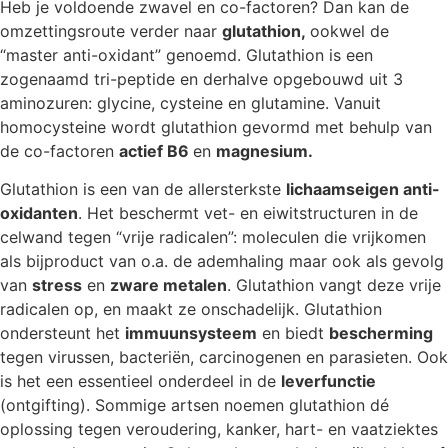
Heb je voldoende zwavel en co-factoren? Dan kan de
omzettingsroute verder naar
glutathion,
ookwel de
“master anti-oxidant” genoemd. Glutathion is een
zogenaamd tri-peptide en derhalve opgebouwd uit 3
aminozuren: glycine, cysteine en glutamine. Vanuit
homocysteine wordt glutathion gevormd met behulp van
de co-factoren
actief B6
en
magnesium.
Glutathion is een van de allersterkste
lichaamseigen anti-
oxidanten
. Het beschermt vet- en eiwitstructuren in de
celwand tegen “vrije radicalen”: moleculen die vrijkomen
als bijproduct van o.a. de ademhaling maar ook als gevolg
van
stress
en
zware metalen
. Glutathion vangt deze vrije
radicalen op, en maakt ze onschadelijk. Glutathion
ondersteunt het
immuunsysteem
en biedt
bescherming
tegen virussen, bacteriën, carcinogenen en parasieten. Ook
is het een essentieel onderdeel in de
leverfunctie
(ontgifting). Sommige artsen noemen glutathion dé
oplossing tegen veroudering, kanker, hart- en vaatziektes