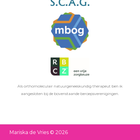
Als orthomoleculair natuurgeneeskundig therapeut ben ik
aangesloten bij de bovenstaande beroepsverenigingen.
Mariska de Vries © 2026