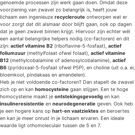
genoemde processen zijn werk gaan doen. Omdat deze
voorziening van zwavel zo belangrijk is, heeft jouw
lichaam een ingenieuze
recycleroute
ontworpen wat er
voor zorgt dat dit alsmaar door blijft gaan, ook op dagen
dat je geen zwavel binnen krijgt. Hiervoor zijn echter wél
een aantal belangrijke helpers nodig (co-factoren) en dit
zijn:
actief vitamine B2
(riboflavine-5-fosfaat),
actief
foliumzuur
(methylfolaat ofwel folaat),
actief vitamine
B12
(methylcobalamine of adenosylcobalamine),
actief
B6
(pyridoxaal-5-fosfaat ofwel P5P), en choline (uit o.a. ei,
bloemkool, pindakaas en amandelen).
Heb je niet voldoende co-factoren? Dan stapelt de zwavel
zich op en kan
homocysteine
gaan stijgen. Een te hoge
homocysteine maakt je
ontstekingsgevoelig
en kan
insulineresistentie
en
neurodegeneratie
geven. Ook heb
je een hogere kans op
hart-en vaatziektes
en beroertes
en kan je meer onrust in je lichaam ervaren. Een ideale
waarde ligt othomoleculair tussen de 5 en 7.