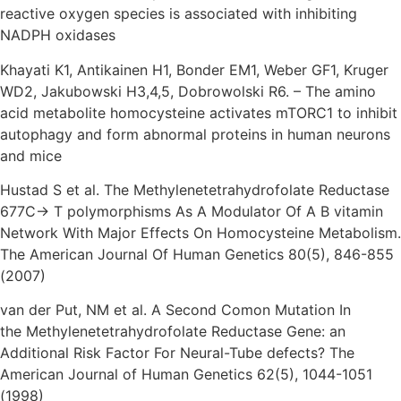
reactive oxygen species is associated with inhibiting
NADPH oxidases
Khayati K1, Antikainen H1, Bonder EM1, Weber GF1, Kruger
WD2, Jakubowski H3,4,5, Dobrowolski R6. – The amino
acid metabolite
homocysteine
activates mTORC1 to inhibit
autophagy and form abnormal proteins in human neurons
and mice
Hustad S et al. The Methylenetetrahydrofolate Reductase
677C-> T polymorphisms As A Modulator Of A B vitamin
Network With Major Effects On Homocysteine Metabolism.
The American Journal Of Human Genetics 80(5), 846-855
(2007)
van der Put, NM et al. A Second Comon Mutation In
the Methylenetetrahydrofolate Reductase Gene: an
Additional Risk Factor For Neural-Tube defects? The
American Journal of Human Genetics 62(5), 1044-1051
(1998)