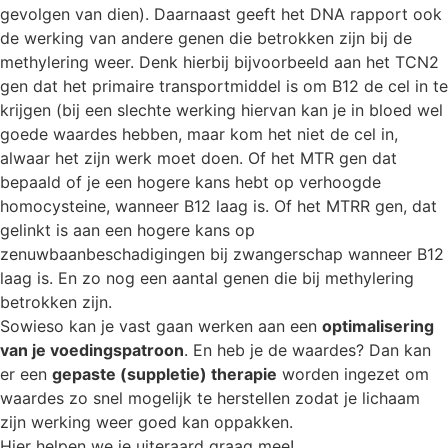
gevolgen van dien). Daarnaast geeft het DNA rapport ook
de werking van andere genen die betrokken zijn bij de
methylering weer. Denk hierbij bijvoorbeeld aan het TCN2
gen dat het primaire transportmiddel is om B12 de cel in te
krijgen (bij een slechte werking hiervan kan je in bloed wel
goede waardes hebben, maar kom het niet de cel in,
alwaar het zijn werk moet doen. Of het MTR gen dat
bepaald of je een hogere kans hebt op verhoogde
homocysteine, wanneer B12 laag is. Of het MTRR gen, dat
gelinkt is aan een hogere kans op
zenuwbaanbeschadigingen bij zwangerschap wanneer B12
laag is. En zo nog een aantal genen die bij methylering
betrokken zijn.
Sowieso kan je vast gaan werken aan een
optimalisering
van je voedingspatroon
. En heb je de waardes? Dan kan
er een
gepaste (suppletie) therapie
worden ingezet om
waardes zo snel mogelijk te herstellen zodat je lichaam
zijn werking weer goed kan oppakken.
Hier helpen we je uiteraard graag mee!